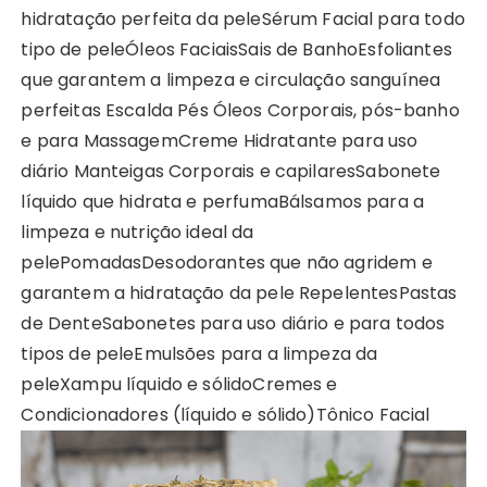
hidratação perfeita da pele
Sérum Facial para todo
tipo de pele
Óleos Faciais
Sais de Banho
Esfoliantes
que garantem a limpeza e circulação sanguínea
perfeitas
Escalda Pés
Óleos Corporais, pós-banho
e para Massagem
Creme Hidratante para uso
diário
Manteigas Corporais e capilares
Sabonete
líquido que hidrata e perfuma
Bálsamos para a
limpeza e nutrição ideal da
pele
Pomadas
Desodorantes que não agridem e
garantem a hidratação da pele
Repelentes
Pastas
de Dente
Sabonetes para uso diário e para todos
tipos de pele
Emulsões para a limpeza da
pele
Xampu líquido e sólido
Cremes e
Condicionadores (líquido e sólido)
Tônico Facial