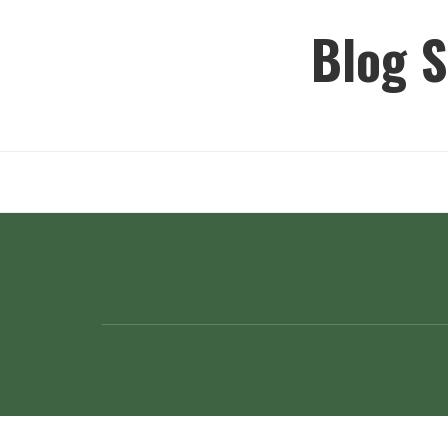
Ir
Blog S
para
o
conteúdo