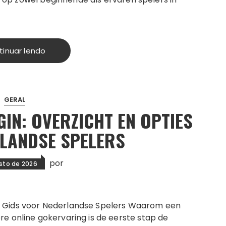
tinuar lendo
GERAL
IN: OVERZICHT EN OPTIES
LANDSE SPELERS
por
sto de 2026
he Gids voor Nederlandse Spelers Waarom een
ere online gokervaring is de eerste stap de