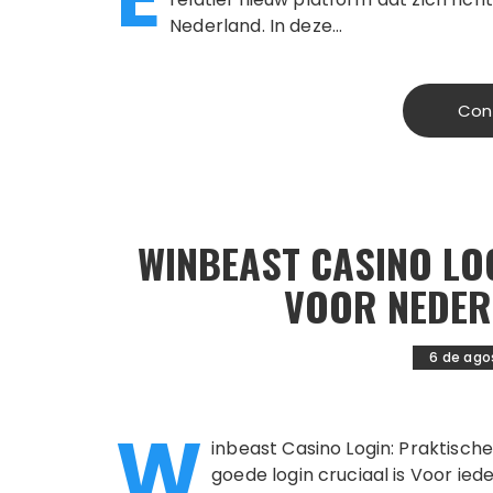
Nederland. In deze…
Con
WINBEAST CASINO LOG
VOOR NEDER
6 de ago
W
inbeast Casino Login: Praktisc
goede login cruciaal is Voor ied