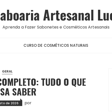
aboaria Artesanal Lu
Aprenda a Fazer Sabonetes e Cosméticos Artesanais
CURSO DE COSMÉTICOS NATURAIS
GERAL
 COMPLETO: TUDO O QUE
ISA SABER
por
sto de 2026