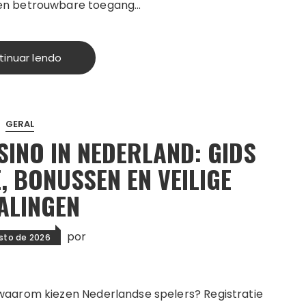
 een betrouwbare toegang…
tinuar lendo
GERAL
SINO IN NEDERLAND: GIDS
, BONUSSEN EN VEILIGE
ALINGEN
por
sto de 2026
 waarom kiezen Nederlandse spelers? Registratie