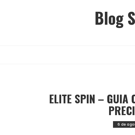
Ir
Blog S
para
o
conteúdo
ELITE SPIN – GUIA
PREC
6 de ago