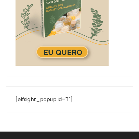
[elfsight_popup id="1"]