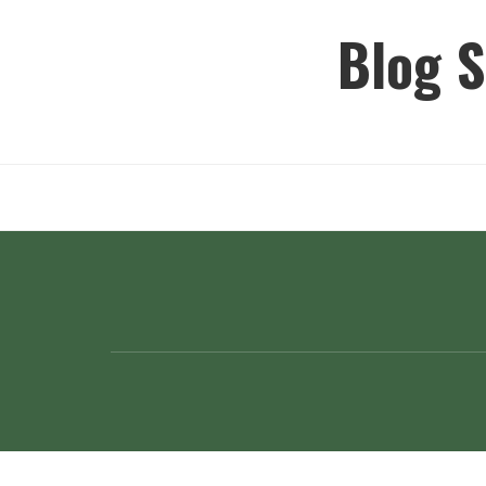
Ir
Blog S
para
o
conteúdo