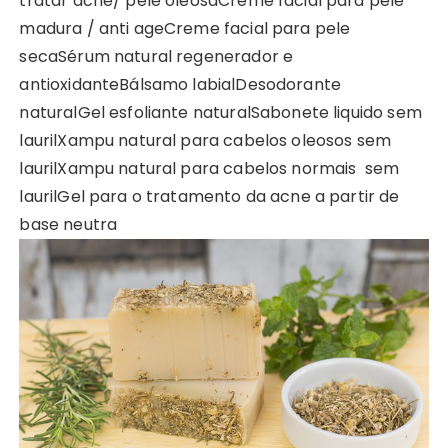
tratar acne/ pele oleosaCreme facial para pele
madura / anti ageCreme facial para pele
secaSérum natural regenerador e
antioxidanteBálsamo labialDesodorante
naturalGel esfoliante naturalSabonete liquido sem
laurilXampu natural para cabelos oleosos sem
laurilXampu natural para cabelos normais sem
laurilGel para o tratamento da acne a partir de
base neutra