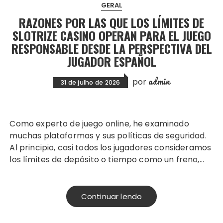
GERAL
RAZONES POR LAS QUE LOS LÍMITES DE
SLOTRIZE CASINO OPERAN PARA EL JUEGO
RESPONSABLE DESDE LA PERSPECTIVA DEL
JUGADOR ESPAÑOL
admin
por
31 de julho de 2026
Como experto de juego online, he examinado
muchas plataformas y sus políticas de seguridad.
Al principio, casi todos los jugadores consideramos
los límites de depósito o tiempo como un freno,…
Continuar lendo