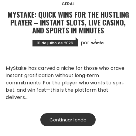
GERAL
MYSTAKE: QUICK WINS FOR THE HUSTLING
PLAYER – INSTANT SLOTS, LIVE CASINO,
AND SPORTS IN MINUTES
admin
por
31 de julho de 2026
MyStake has carved a niche for those who crave
instant gratification without long‑term
commitments. For the player who wants to spin,
bet, and win fast—this is the platform that
delivers…
Continuar lendo