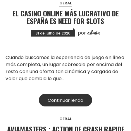
GERAL
EL CASINO ONLINE MÁS LUCRATIVO DE
ESPAÑA ES NEED FOR SLOTS
admin
por
31 de julho de 2026
Cuando buscamos la experiencia de juego en línea
más completa, un lugar sobresale por encima del
resto con una oferta tan dinámica y cargada de
valor que cambia lo que…
Continuar lendo
GERAL
AVIAMASTERS : ACTION DE CRASH RAPIDE