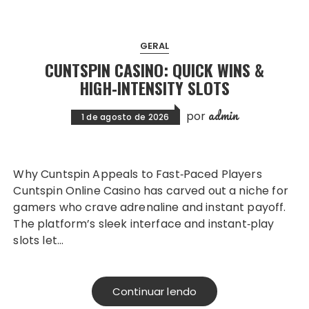
GERAL
CUNTSPIN CASINO: QUICK WINS &
HIGH‑INTENSITY SLOTS
admin
por
1 de agosto de 2026
Why Cuntspin Appeals to Fast‑Paced Players
Cuntspin Online Casino has carved out a niche for
gamers who crave adrenaline and instant payoff.
The platform’s sleek interface and instant‑play
slots let…
Continuar lendo