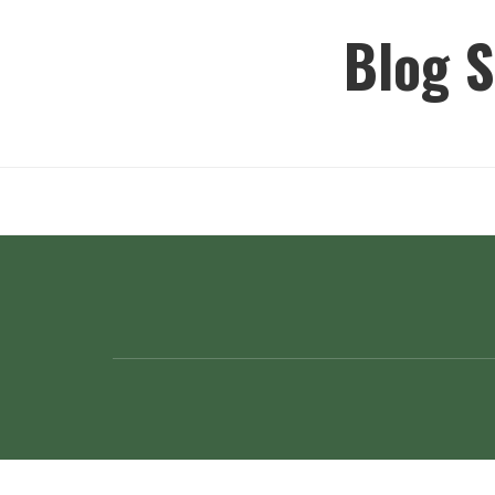
Ir
Blog S
para
o
conteúdo