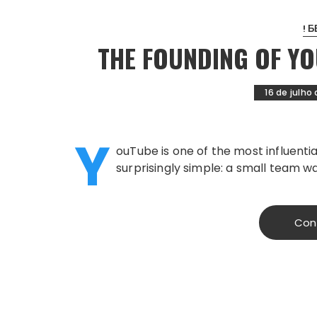
! 
THE FOUNDING OF Y
16 de julho
Y
ouTube is one of the most influentia
surprisingly simple: a small team w
Con