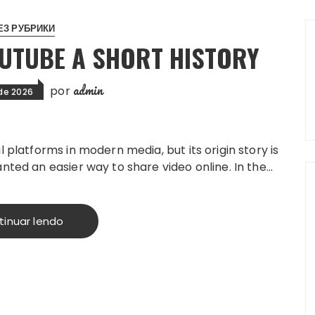
БЕЗ РУБРИКИ
OUTUBE A SHORT HISTORY
admin
por
 de 2026
l platforms in modern media, but its origin story is
anted an easier way to share video online. In the…
tinuar lendo