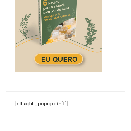
[elfsight_popup id="1"]