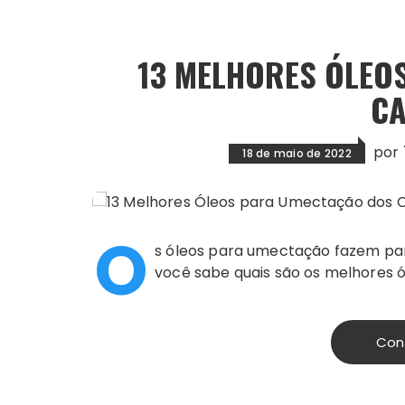
13 MELHORES ÓLEO
C
por
18 de maio de 2022
O
s óleos para umectação fazem par
você sabe quais são os melhores ól
Con