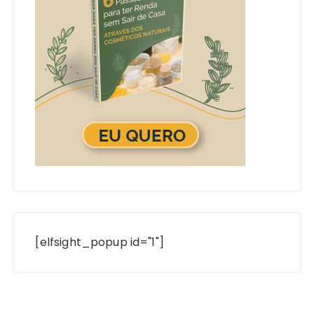
[elfsight_popup id="1"]