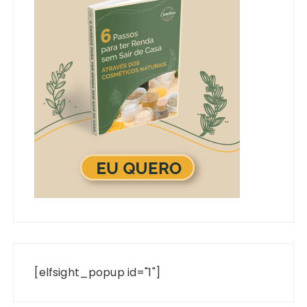
[elfsight_popup id="1"]