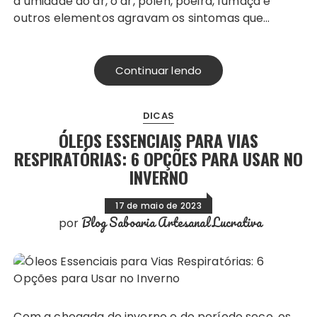
a umidade do ar, o ar, pólen, poeira, fumaça e
outros elementos agravam os sintomas que…
Continuar lendo
DICAS
ÓLEOS ESSENCIAIS PARA VIAS
RESPIRATÓRIAS: 6 OPÇÕES PARA USAR NO
INVERNO
17 de maio de 2023
Blog Saboaria Artesanal Lucrativa
por
Com a chegada do inverno e do período seco, os