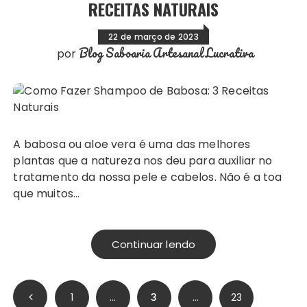
RECEITAS NATURAIS
22 de março de 2023
Blog Saboaria Artesanal Lucrativa
por
A babosa ou aloe vera é uma das melhores
plantas que a natureza nos deu para auxiliar no
tratamento da nossa pele e cabelos. Não é a toa
que muitos…
Continuar lendo
Paginação
1
…
3
…
23