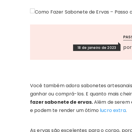
PAS
po
18 de janeiro de 2023
Você também adora sabonetes artesanais?
ganhar ou comprá-los. E quanto mais cheiro
fazer sabonete de ervas.
Além de serem e
e podem te render um ótimo
lucro extra
.
As ervas são excelentes para o corpo, por