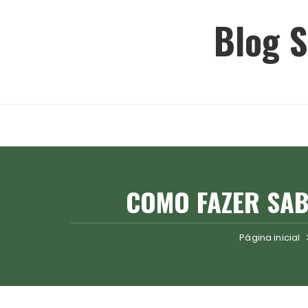
Ir
Blog S
para
o
conteúdo
COMO FAZER SAB
Página inicial