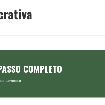
crativa
 PASSO COMPLETO
asso Completo