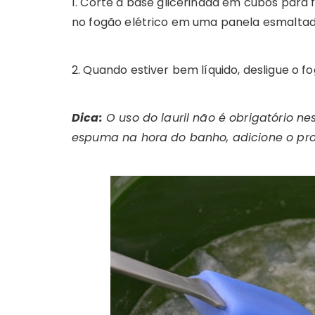
1. Corte a base glicerinada em cubos para f
no fogão elétrico em uma panela esmaltad
2. Quando estiver bem líquido, desligue o fog
Dica:
O uso do lauril não é obrigatório ne
espuma na hora do banho, adicione o pro