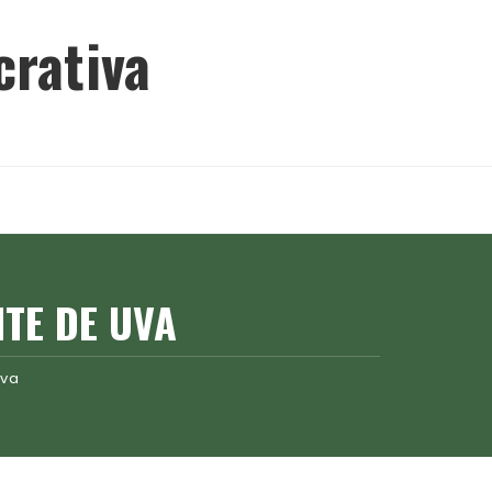
crativa
TE DE UVA
Uva