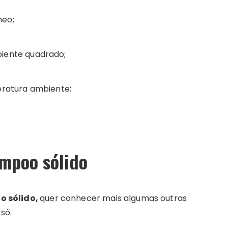
neo;
piente quadrado;
peratura ambiente;
mpoo sólido
o sólido,
quer conhecer mais algumas outras
só.