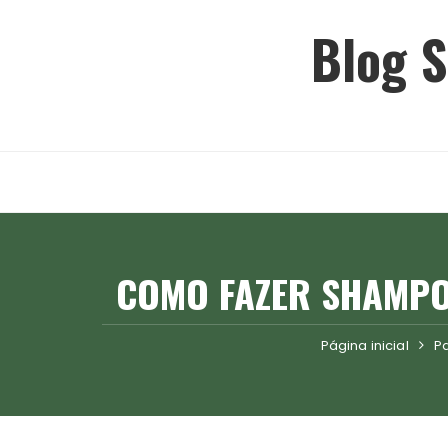
Ir
Blog S
para
o
conteúdo
COMO FAZER SHAMPOO
Página inicial
P