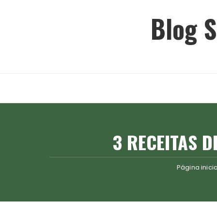
Ir
Blog S
para
o
conteúdo
3 RECEITAS 
Página inicia