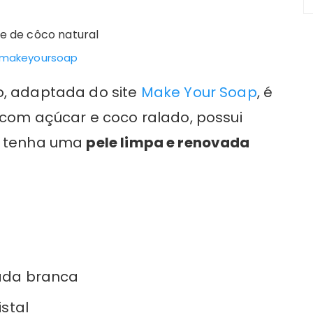
makeyoursoap
o, adaptada do site
Make Your Soap
, é
 com açúcar e coco ralado, possui
e tenha uma
pele limpa e renovada
ada branca
istal