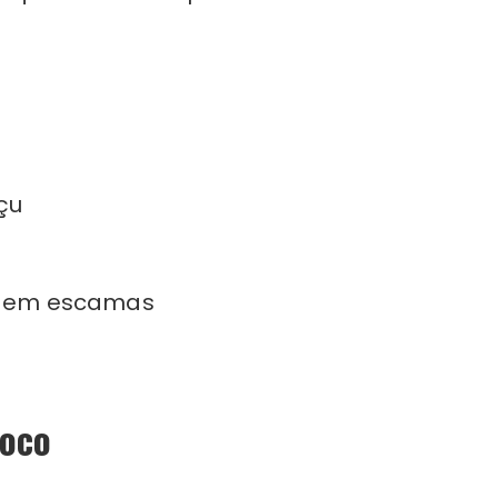
çu
a em escamas
coco