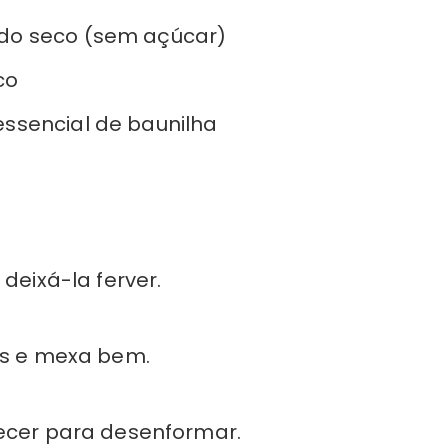
ado seco (sem açúcar)
co
essencial de baunilha
deixá-la ferver.
es e mexa bem.
recer para desenformar.