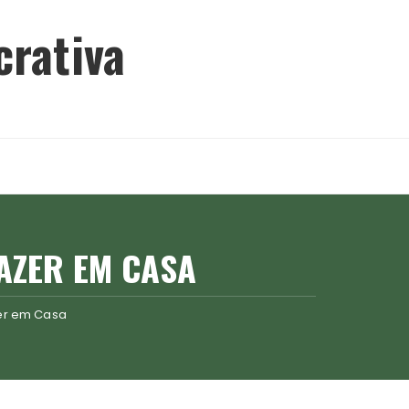
crativa
AZER EM CASA
er em Casa