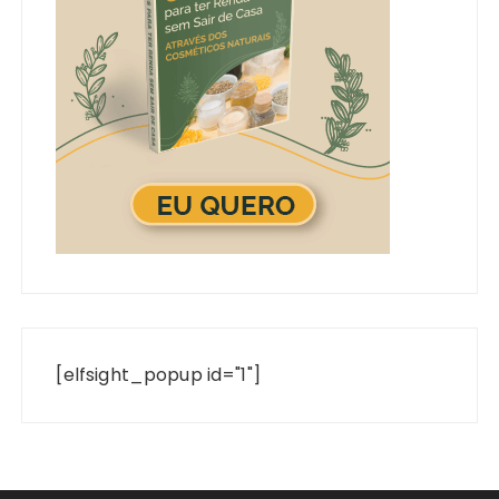
[elfsight_popup id="1"]