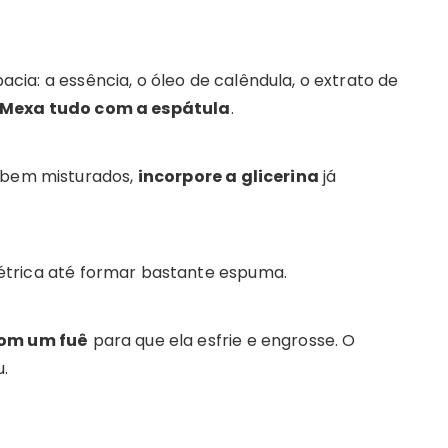
cia: a essência, o óleo de calêndula, o extrato de
Mexa tudo com a espátula
.
m bem misturados,
incorpore a glicerina
já
étrica até formar bastante espuma.
om um fuê
para que ela esfrie e engrosse. O
u.
.