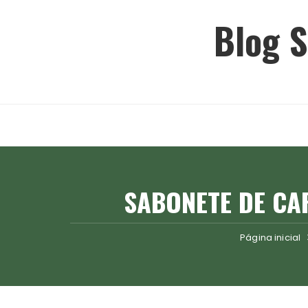
Ir
Blog S
para
o
conteúdo
SABONETE DE CA
Página inicial