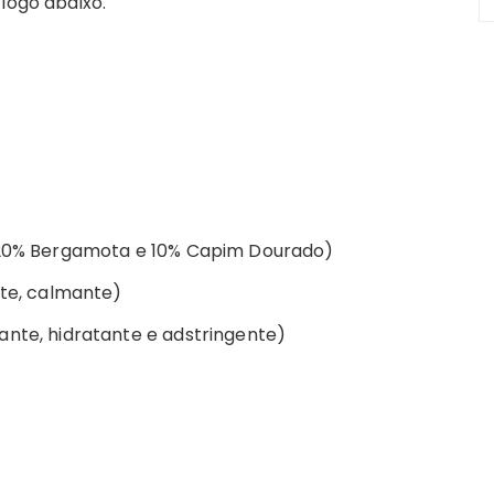
logo abaixo.
, 20% Bergamota e 10% Capim Dourado)
nte, calmante)
ante, hidratante e adstringente)