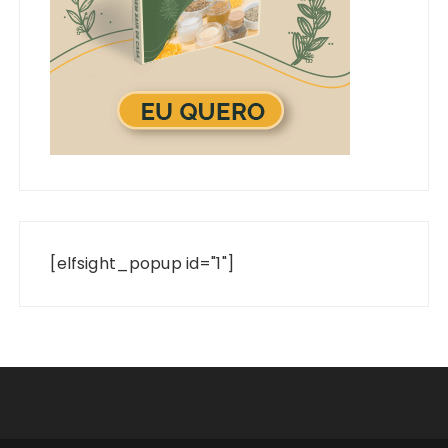
[elfsight_popup id="1"]