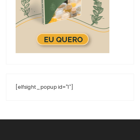
[elfsight_popup id="1"]