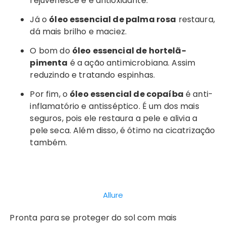
rejuvenesce e é antioxidante.
Já o
óleo essencial de palma rosa
restaura,
dá mais brilho e maciez.
O bom do
óleo essencial de hortelã-
pimenta
é a ação antimicrobiana. Assim
reduzindo e tratando espinhas.
Por fim, o
óleo essencial de copaíba
é anti-
inflamatório e antisséptico. É um dos mais
seguros, pois ele restaura a pele e alivia a
pele seca. Além disso, é ótimo na cicatrização
também.
Allure
Pronta para se proteger do sol com mais