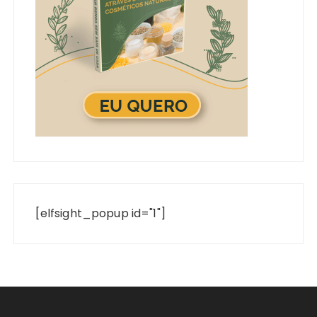
[elfsight_popup id="1"]