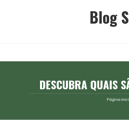
Ir
Blog S
para
o
conteúdo
DESCUBRA QUAIS SÃ
Página inici