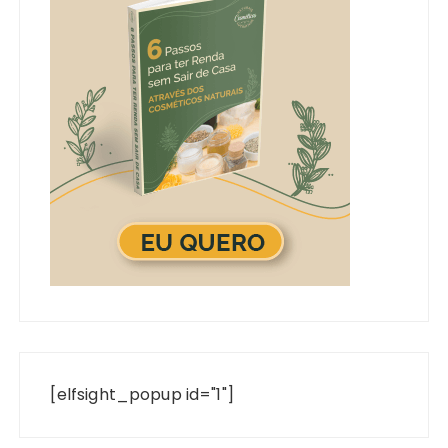
[elfsight_popup id="1"]