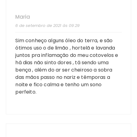
Maria
6 de setembro de 2021 às 09:29
Sim conheço alguns óleo do terra, e são
ótimos uso o de limão , hortelã e lavanda
juntos pra inflamação do meu cotovelos e
há dias não sinto dores , tá sendo uma
bença , além do ar ser cheiroso a sobra
das mãos passo no nariz e têmporas a
noite e fico calma e tenho um sono
perfeito.