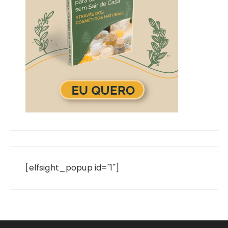
[elfsight_popup id="1"]