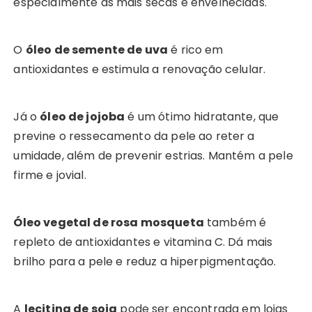
especialmente as mais secas e envelhecidas.
O
óleo de semente de uva
é rico em
antioxidantes e estimula a renovação celular.
Já o
óleo de jojoba
é um ótimo hidratante, que
previne o ressecamento da pele ao reter a
umidade, além de prevenir estrias. Mantém a pele
firme e jovial.
Óleo vegetal de rosa mosqueta
também é
repleto de antioxidantes e vitamina C. Dá mais
brilho para a pele e reduz a hiperpigmentação.
A
lecitina de soja
pode ser encontrada em lojas