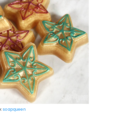
e:
soapqueen