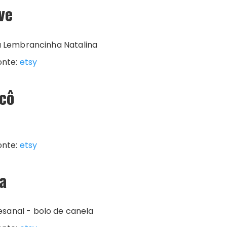
ve
onte:
etsy
icô
onte:
etsy
la