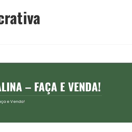
crativa
LINA – FAÇA E VENDA!
aça e Venda!