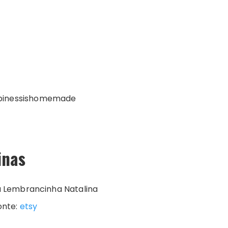
ppinessishomemade
inas
onte:
etsy